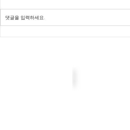
댓글을 입력하세요.
20년 8월 27-28일 TEE 웨비나
11.12-1
안내
진들
copyright©2017 IBMC all righ
광주광역시 남구 제중로 47번
call
010-2648-1618 /
ib
후원계좌 : 농협 010-264