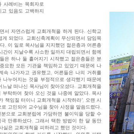
과 사례비는 목회자로
지고 있음도 고백하지
면서 자연스럽게 교회개척을 하게 된다. 신학교
어렵게 되었다. 교회신축계획이 무산되면서 담임목
다. 이 일로 목사님을 지지했던 젊은층과 어른층
 시간이 지날수록 사소한 일까지 대립되면서 함께
인들은 하나 둘 흩어지기 시작했고 젊은층들은 분
 중요한 모든 기관을 책임하고 있었기 때문에 나
 계속 나가자고 권유했고, 어른들은 나의 거취를
가 나누어지는 것을 부정적으로 생각했기 때문에
 어느날 떠나신 목사님이 찾아오셨다. 교회개척을
 부탁하여 찾아 오신 것을 나중에 알았다. 목사
가 책임질 터이니 교회개척을 시작하라”, 오랜 시
으로 고민되어 교수님을 찾아 사정을 말씀드렸다.
신분으로 교회분립에 가담하면 불이익을 당할 수
극 만류하셨다. 그래서 택한 방법이 한 달 동안
사실은 교회개척을 피하려고 했던 것이다.