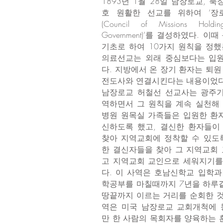
1893년 1월 28일 남장로교, 
호 원활한 선교를 위하여 ‘장
(Council of Missions Holding
Government)’를 결성하였다. 이
기초로 하여 10가지 원칙을 정했
의료선교는 외래 중심보다는 입
다. 지방에서 온 장기 환자는 퇴원
전도사와 연결시킨다는 내용이었다
남장로교 허철선 선교사는 광주
역하면서 그 원칙을 계속 실천해 
병원 원목실 가족들은 입원한 환
신하도록 했고, 결신한 환자들이
찾아 지역교회에 정착할 수 있도록
한 결신자들을 찾아 그 지역교회
고 지역교회 교인으로 세워지기를
다. 이 사역은 호남신학교 입학과
학공부를 마칠때까지 7년을 하루
땅끝까지 이르는 거리를 순회한 것
역은 미국 남장로교 교회개척에
만 한 사람의 목회자를 양육하는 