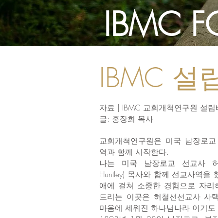
IBMC 
IBMC 
자료 | IBMC 교회개척연구원 설
글: 홍장희 목사
교회개척연구원은 미국 남장로교
역과 함께 시작한다.
나는 미국 남장로교 선교사 허철선 (
Huntley) 목사와 함께 선교사역을
애에 걸쳐 소중한 경험으로 자리하
드리는 이곳은 허철선선교사 사
마음에 세워진 하나님나라 이기도 