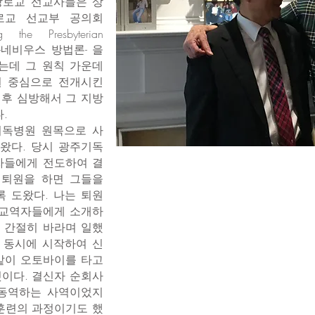
북장로교 선교사들은 상
로교 선교부 공의회
 the Presbyterian
때 -네비우스 방법론- 을
는데 그 원칙 가운데
원 중심으로 전개시킨
 후 심방해서 그 지방
.
기독병원 원목으로 사
왔다. 당시 광주기독
자들에게 전도하여 결
 퇴원을 하면 그들을
 도왔다. 나는 퇴원
 교역자들에게 소개하
 간절히 바라며 일했
 동시에 시작하여 신
같이 오토바이를 타고
이다. 결신자 순회사
 동역하는 사역이었지
훈련의 과정이기도 했