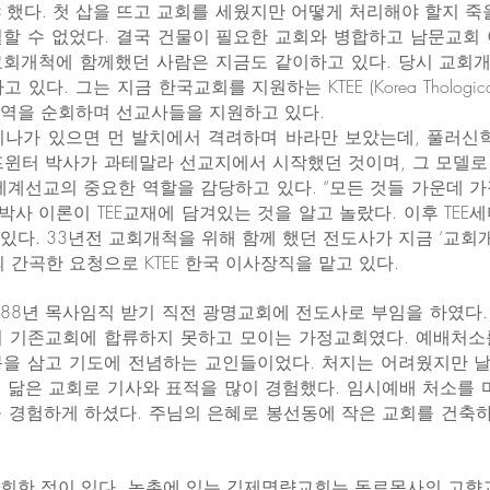
 했다. 첫 삽을 뜨고 교회를 세웠지만 어떻게 처리해야 할지 죽
할 수 없었다. 결국 건물이 필요한 교회와 병합하고 남문교회
교회개척에 함께했던 사람은 지금도 같이하고 있다. 당시 교회
그는 지금 한국교회를 지원하는 KTEE (Korea Thological Educ
역을 순회하며 선교사들을 지원하고 있다.
세미나가 있으면 먼 발치에서 격려하며 바라만 보았는데, 풀러
 랄프윈터 박사가 과테말라 선교지에서 시작했던 것이며, 그 모델
세계선교의 중요한 역할을 감당하고 있다. “모든 것들 가운데 
박사 이론이 TEE교재에 담겨있는 것을 알고 놀랐다. 이후 TE
있다. 33년전 교회개척을 위해 함께 했던 전도사가 지금 ‘교
 간곡한 요청으로 KTEE 한국 이사장직을 맡고 있다.
1988년 목사임직 받기 직전 광명교회에 전도사로 부임을 하였다
여 기존교회에 합류하지 못하고 모이는 가정교회였다. 예배처소
붕을 삼고 기도에 전념하는 교인들이었다. 처지는 어려웠지만 
 닮은 교회로 기사와 표적을 많이 경험했다. 임시예배 처소를 
 경험하게 하셨다. 주님의 은혜로 봉선동에 작은 교회를 건축하
목회한 적이 있다. 농촌에 있는 김제명량교회는 동료목사의 고향